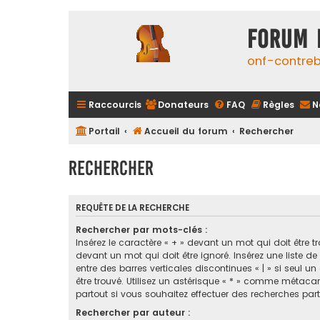
FORUM 
onf-contre
Raccourcis
Donateurs
FAQ
Règles
N
Portail
Accueil du forum
Rechercher
Rechercher
REQUÊTE DE LA RECHERCHE
Rechercher par mots-clés :
Insérez le caractère « + » devant un mot qui doit être tr
devant un mot qui doit être ignoré. Insérez une liste d
entre des barres verticales discontinues « | » si seul u
être trouvé. Utilisez un astérisque « * » comme métaca
partout si vous souhaitez effectuer des recherches parti
Rechercher par auteur :