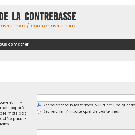
DE LA CONTREBASSE
basse.com / contrebasse.com
ous contacter
ouvé et « - »
Rechercher tous les termes ou utiliser une ques
e mots séparés
Rechercher n’importe quel de ces termes
n des mots doit
ractère passe-
elles.