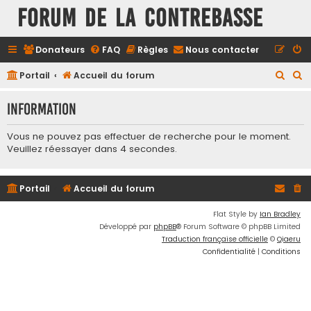
FORUM DE LA CONTREBASSE
Donateurs
FAQ
Règles
Nous contacter
R
R
Portail
Accueil du forum
e
e
Information
c
c
h
h
Vous ne pouvez pas effectuer de recherche pour le moment.
e
e
Veuillez réessayer dans 4 secondes.
r
r
c
c
Portail
Accueil du forum
h
h
Flat Style by
Ian Bradley
e
e
Développé par
phpBB
® Forum Software © phpBB Limited
r
r
Traduction française officielle
©
Qiaeru
Confidentialité
|
Conditions