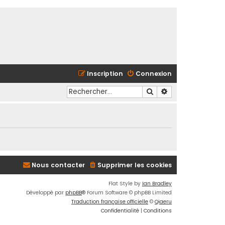
Inscription
Connexion
Rechercher
Recherche avancé
Nous contacter
Supprimer les cookies
Flat Style by
Ian Bradley
Développé par
phpBB
® Forum Software © phpBB Limited
Traduction française officielle
©
Qiaeru
Confidentialité
|
Conditions