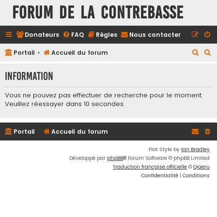
FORUM DE LA CONTREBASSE
Donateurs
FAQ
Règles
Nous contacter
R
R
Portail
Accueil du forum
e
e
Information
c
c
h
h
Vous ne pouvez pas effectuer de recherche pour le moment.
e
e
Veuillez réessayer dans 10 secondes.
r
r
c
c
Portail
Accueil du forum
h
h
Flat Style by
Ian Bradley
e
e
Développé par
phpBB
® Forum Software © phpBB Limited
r
r
Traduction française officielle
©
Qiaeru
Confidentialité
|
Conditions