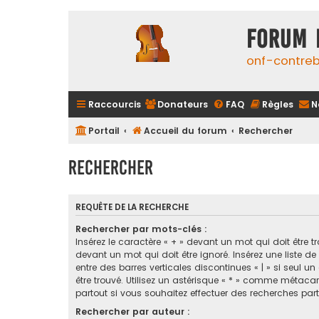
FORUM 
onf-contre
Raccourcis
Donateurs
FAQ
Règles
N
Portail
Accueil du forum
Rechercher
Rechercher
REQUÊTE DE LA RECHERCHE
Rechercher par mots-clés :
Insérez le caractère « + » devant un mot qui doit être tr
devant un mot qui doit être ignoré. Insérez une liste d
entre des barres verticales discontinues « | » si seul u
être trouvé. Utilisez un astérisque « * » comme métaca
partout si vous souhaitez effectuer des recherches parti
Rechercher par auteur :