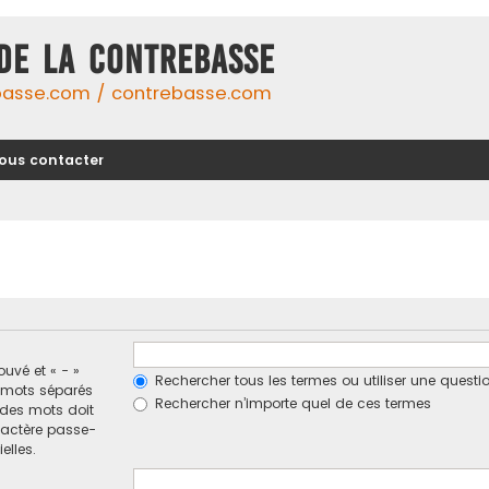
DE LA CONTREBASSE
basse.com / contrebasse.com
ous contacter
ouvé et « - »
Rechercher tous les termes ou utiliser une ques
e mots séparés
Rechercher n’importe quel de ces termes
n des mots doit
ractère passe-
elles.