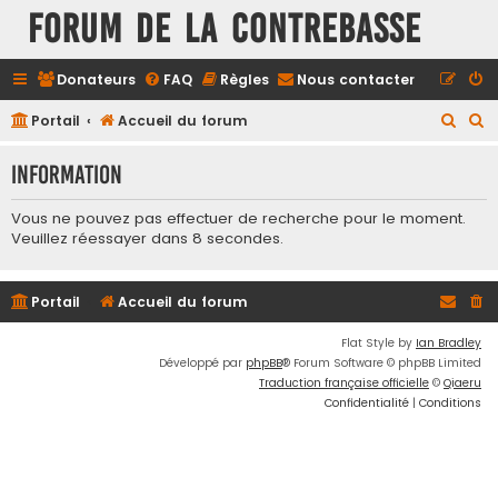
FORUM DE LA CONTREBASSE
Donateurs
FAQ
Règles
Nous contacter
R
R
Portail
Accueil du forum
e
e
Information
c
c
h
h
Vous ne pouvez pas effectuer de recherche pour le moment.
e
e
Veuillez réessayer dans 8 secondes.
r
r
c
c
Portail
Accueil du forum
h
h
Flat Style by
Ian Bradley
e
e
Développé par
phpBB
® Forum Software © phpBB Limited
r
r
Traduction française officielle
©
Qiaeru
Confidentialité
|
Conditions