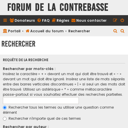
FORUM DE LA CONTREBASSE
Donateurs
FAQ
Règles
Nous contacter
R
R
Portail
Accueil du forum
Rechercher
e
e
Rechercher
c
c
h
h
REQUÊTE DE LA RECHERCHE
e
e
r
r
Rechercher par mots-clés :
Insérez le caractère « + » devant un mot qui doit être trouvé et « - »
c
c
devant un mot qui doit être ignoré. Insérez une liste de mots séparés
h
h
entre des barres verticales discontinues « | » si seul un des mots doit
être trouvé. Utilisez un astérisque « * » comme métacaractère
e
e
passe-partout si vous souhaitez effectuer des recherches partielles.
r
r
Rechercher tous les termes ou utiliser une question comme
élément
Rechercher n’importe quel de ces termes
Rechercher par auteur :