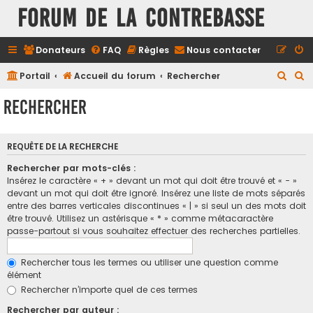
FORUM DE LA CONTREBASSE
Donateurs
FAQ
Règles
Nous contacter
R
R
Portail
Accueil du forum
Rechercher
e
e
Rechercher
c
c
h
h
REQUÊTE DE LA RECHERCHE
e
e
r
r
Rechercher par mots-clés :
Insérez le caractère « + » devant un mot qui doit être trouvé et « - »
c
c
devant un mot qui doit être ignoré. Insérez une liste de mots séparés
h
h
entre des barres verticales discontinues « | » si seul un des mots doit
être trouvé. Utilisez un astérisque « * » comme métacaractère
e
e
passe-partout si vous souhaitez effectuer des recherches partielles.
r
r
Rechercher tous les termes ou utiliser une question comme
élément
Rechercher n’importe quel de ces termes
Rechercher par auteur :