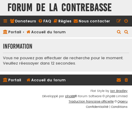
FORUM DE LA CONTREBASSE
Donateurs
FAQ
Règles
Nous contacter
R
R
Portail
Accueil du forum
e
e
Information
c
c
h
h
Vous ne pouvez pas effectuer de recherche pour le moment.
e
e
Veuillez réessayer dans 12 secondes.
r
r
c
c
Portail
Accueil du forum
h
h
Flat Style by
Ian Bradley
e
e
Développé par
phpBB
® Forum Software © phpBB Limited
r
r
Traduction française officielle
©
Qiaeru
Confidentialité
|
Conditions