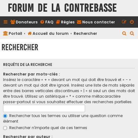
FORUM DE LA CONTREBASSE
Donateurs
FAQ
Règles
Nous contacter
R
R
Portail
Accueil du forum
Rechercher
e
e
Rechercher
c
c
h
h
REQUÊTE DE LA RECHERCHE
e
e
r
r
Rechercher par mots-clés :
Insérez le caractère « + » devant un mot qui doit être trouvé et « - »
c
c
devant un mot qui doit être ignoré. Insérez une liste de mots séparés
h
h
entre des barres verticales discontinues « | » si seul un des mots doit
être trouvé. Utilisez un astérisque « * » comme métacaractère
e
e
passe-partout si vous souhaitez effectuer des recherches partielles.
r
r
Rechercher tous les termes ou utiliser une question comme
élément
Rechercher n’importe quel de ces termes
Rechercher par auteur :