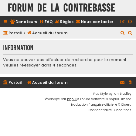
FORUM DE LA CONTREBASSE
Donateurs
FAQ
Règles
Nous contacter
R
R
Portail
Accueil du forum
e
e
Information
c
c
h
h
Vous ne pouvez pas effectuer de recherche pour le moment.
e
e
Veuillez réessayer dans 4 secondes.
r
r
c
c
Portail
Accueil du forum
h
h
Flat Style by
Ian Bradley
e
e
Développé par
phpBB
® Forum Software © phpBB Limited
r
r
Traduction française officielle
©
Qiaeru
Confidentialité
|
Conditions