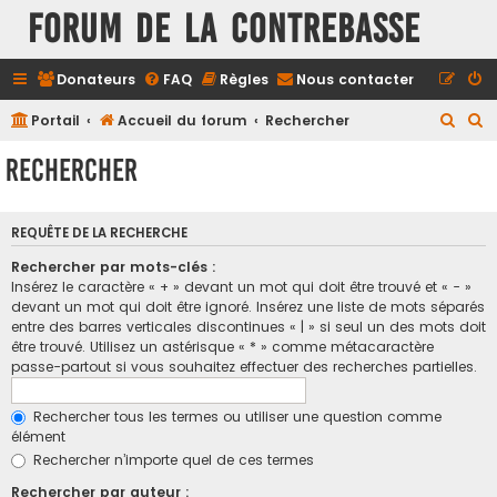
FORUM DE LA CONTREBASSE
Donateurs
FAQ
Règles
Nous contacter
R
R
Portail
Accueil du forum
Rechercher
e
e
Rechercher
c
c
h
h
REQUÊTE DE LA RECHERCHE
e
e
r
r
Rechercher par mots-clés :
Insérez le caractère « + » devant un mot qui doit être trouvé et « - »
c
c
devant un mot qui doit être ignoré. Insérez une liste de mots séparés
h
h
entre des barres verticales discontinues « | » si seul un des mots doit
être trouvé. Utilisez un astérisque « * » comme métacaractère
e
e
passe-partout si vous souhaitez effectuer des recherches partielles.
r
r
Rechercher tous les termes ou utiliser une question comme
élément
Rechercher n’importe quel de ces termes
Rechercher par auteur :