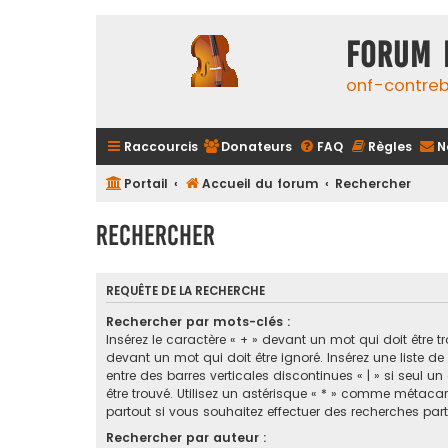
FORUM 
onf-contre
Raccourcis
Donateurs
FAQ
Règles
N
Portail
Accueil du forum
Rechercher
Rechercher
REQUÊTE DE LA RECHERCHE
Rechercher par mots-clés :
Insérez le caractère « + » devant un mot qui doit être tr
devant un mot qui doit être ignoré. Insérez une liste d
entre des barres verticales discontinues « | » si seul u
être trouvé. Utilisez un astérisque « * » comme métaca
partout si vous souhaitez effectuer des recherches parti
Rechercher par auteur :