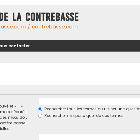
DE LA CONTREBASSE
basse.com / contrebasse.com
ous contacter
ouvé et « - »
Rechercher tous les termes ou utiliser une ques
e mots séparés
Rechercher n’importe quel de ces termes
n des mots doit
ractère passe-
elles.