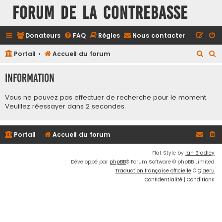
FORUM DE LA CONTREBASSE
Donateurs
FAQ
Règles
Nous contacter
R
R
Portail
Accueil du forum
e
e
Information
c
c
h
h
Vous ne pouvez pas effectuer de recherche pour le moment.
e
e
Veuillez réessayer dans 2 secondes.
r
r
c
c
Portail
Accueil du forum
h
h
Flat Style by
Ian Bradley
e
e
Développé par
phpBB
® Forum Software © phpBB Limited
r
r
Traduction française officielle
©
Qiaeru
Confidentialité
|
Conditions