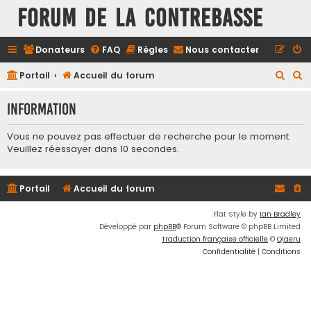
FORUM DE LA CONTREBASSE
Donateurs
FAQ
Règles
Nous contacter
R
R
Portail
Accueil du forum
e
e
Information
c
c
h
h
Vous ne pouvez pas effectuer de recherche pour le moment.
e
e
Veuillez réessayer dans 10 secondes.
r
r
c
c
Portail
Accueil du forum
h
h
Flat Style by
Ian Bradley
e
e
Développé par
phpBB
® Forum Software © phpBB Limited
r
r
Traduction française officielle
©
Qiaeru
Confidentialité
|
Conditions