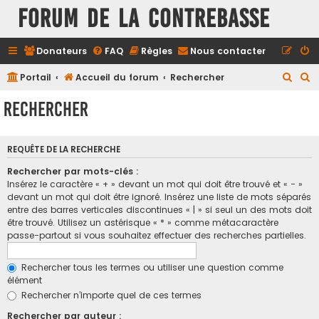
FORUM DE LA CONTREBASSE
Donateurs
FAQ
Règles
Nous contacter
R
R
Portail
Accueil du forum
Rechercher
e
e
Rechercher
c
c
h
h
REQUÊTE DE LA RECHERCHE
e
e
r
r
Rechercher par mots-clés :
Insérez le caractère « + » devant un mot qui doit être trouvé et « - »
c
c
devant un mot qui doit être ignoré. Insérez une liste de mots séparés
h
h
entre des barres verticales discontinues « | » si seul un des mots doit
être trouvé. Utilisez un astérisque « * » comme métacaractère
e
e
passe-partout si vous souhaitez effectuer des recherches partielles.
r
r
Rechercher tous les termes ou utiliser une question comme
élément
Rechercher n’importe quel de ces termes
Rechercher par auteur :