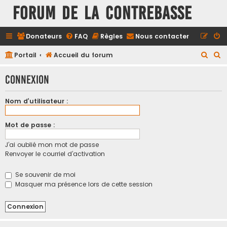
FORUM DE LA CONTREBASSE
Donateurs
FAQ
Règles
Nous contacter
R
R
Portail
Accueil du forum
e
e
Connexion
c
c
h
h
Nom d’utilisateur :
e
e
r
r
Mot de passe :
c
c
J’ai oublié mon mot de passe
h
h
Renvoyer le courriel d’activation
e
e
r
r
Se souvenir de moi
Masquer ma présence lors de cette session