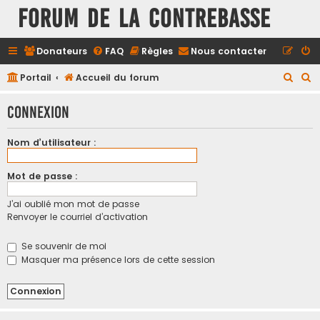
FORUM DE LA CONTREBASSE
Donateurs
FAQ
Règles
Nous contacter
R
R
Portail
Accueil du forum
e
e
Connexion
c
c
h
h
Nom d’utilisateur :
e
e
r
r
Mot de passe :
c
c
J’ai oublié mon mot de passe
h
h
Renvoyer le courriel d’activation
e
e
r
r
Se souvenir de moi
Masquer ma présence lors de cette session