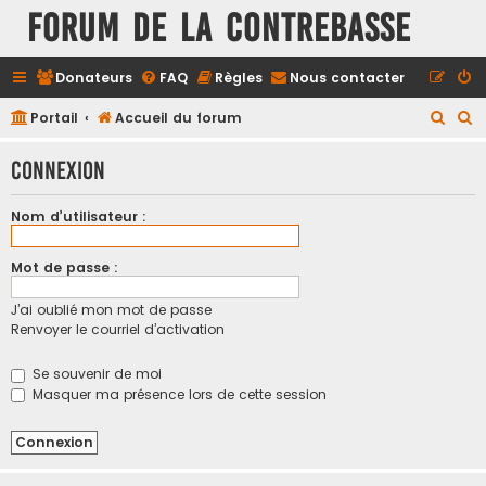
FORUM DE LA CONTREBASSE
Donateurs
FAQ
Règles
Nous contacter
R
R
Portail
Accueil du forum
e
e
Connexion
c
c
h
h
Nom d’utilisateur :
e
e
r
r
Mot de passe :
c
c
J’ai oublié mon mot de passe
h
h
Renvoyer le courriel d’activation
e
e
r
r
Se souvenir de moi
Masquer ma présence lors de cette session