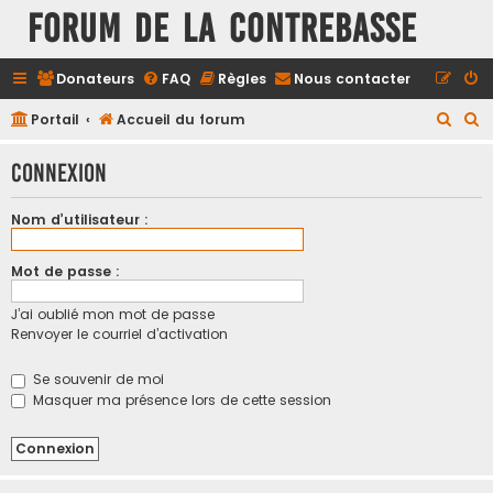
FORUM DE LA CONTREBASSE
Donateurs
FAQ
Règles
Nous contacter
R
R
Portail
Accueil du forum
e
e
Connexion
c
c
h
h
Nom d’utilisateur :
e
e
r
r
Mot de passe :
c
c
J’ai oublié mon mot de passe
h
h
Renvoyer le courriel d’activation
e
e
r
r
Se souvenir de moi
Masquer ma présence lors de cette session