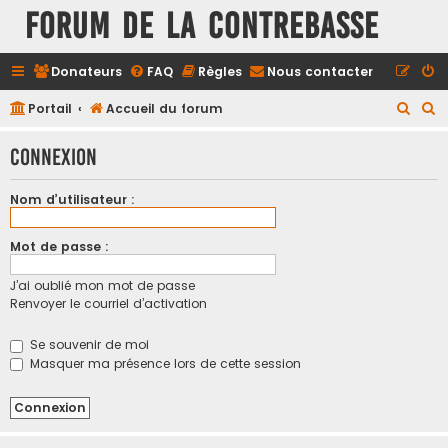
FORUM DE LA CONTREBASSE
Donateurs
FAQ
Règles
Nous contacter
R
R
Portail
Accueil du forum
e
e
Connexion
c
c
h
h
Nom d’utilisateur :
e
e
r
r
Mot de passe :
c
c
J’ai oublié mon mot de passe
h
h
Renvoyer le courriel d’activation
e
e
r
r
Se souvenir de moi
Masquer ma présence lors de cette session