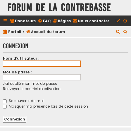
FORUM DE LA CONTREBASSE
Donateurs
FAQ
Règles
Nous contacter
R
R
Portail
Accueil du forum
e
e
Connexion
c
c
h
h
Nom d’utilisateur :
e
e
r
r
Mot de passe :
c
c
J’ai oublié mon mot de passe
h
h
Renvoyer le courriel d’activation
e
e
r
r
Se souvenir de moi
Masquer ma présence lors de cette session