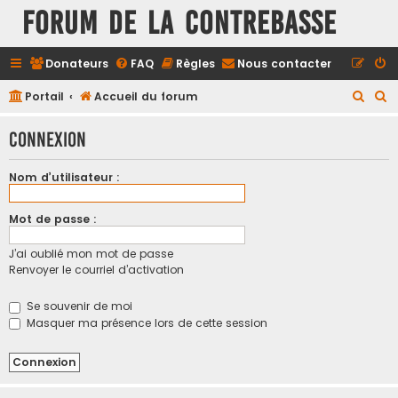
FORUM DE LA CONTREBASSE
Donateurs
FAQ
Règles
Nous contacter
R
R
Portail
Accueil du forum
e
e
Connexion
c
c
h
h
Nom d’utilisateur :
e
e
r
r
Mot de passe :
c
c
J’ai oublié mon mot de passe
h
h
Renvoyer le courriel d’activation
e
e
r
r
Se souvenir de moi
Masquer ma présence lors de cette session