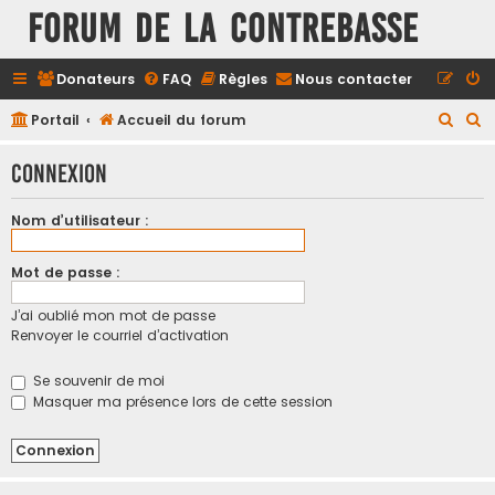
FORUM DE LA CONTREBASSE
Donateurs
FAQ
Règles
Nous contacter
R
R
Portail
Accueil du forum
e
e
Connexion
c
c
h
h
Nom d’utilisateur :
e
e
r
r
Mot de passe :
c
c
J’ai oublié mon mot de passe
h
h
Renvoyer le courriel d’activation
e
e
r
r
Se souvenir de moi
Masquer ma présence lors de cette session