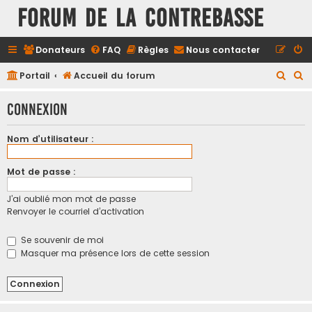
FORUM DE LA CONTREBASSE
Donateurs
FAQ
Règles
Nous contacter
R
R
Portail
Accueil du forum
e
e
Connexion
c
c
h
h
Nom d’utilisateur :
e
e
r
r
Mot de passe :
c
c
J’ai oublié mon mot de passe
h
h
Renvoyer le courriel d’activation
e
e
r
r
Se souvenir de moi
Masquer ma présence lors de cette session