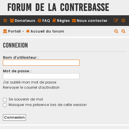
FORUM DE LA CONTREBASSE
Donateurs
FAQ
Règles
Nous contacter
R
R
Portail
Accueil du forum
e
e
Connexion
c
c
h
h
Nom d’utilisateur :
e
e
r
r
Mot de passe :
c
c
J’ai oublié mon mot de passe
h
h
Renvoyer le courriel d’activation
e
e
r
r
Se souvenir de moi
Masquer ma présence lors de cette session