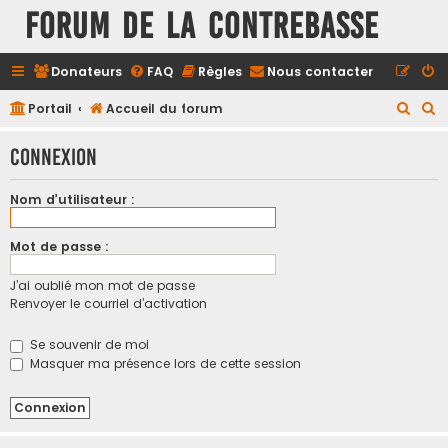
FORUM DE LA CONTREBASSE
Donateurs
FAQ
Règles
Nous contacter
R
R
Portail
Accueil du forum
e
e
Connexion
c
c
h
h
Nom d’utilisateur :
e
e
r
r
Mot de passe :
c
c
J’ai oublié mon mot de passe
h
h
Renvoyer le courriel d’activation
e
e
r
r
Se souvenir de moi
Masquer ma présence lors de cette session