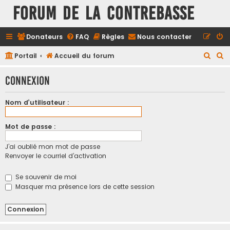
FORUM DE LA CONTREBASSE
Donateurs
FAQ
Règles
Nous contacter
R
R
Portail
Accueil du forum
e
e
Connexion
c
c
h
h
Nom d’utilisateur :
e
e
r
r
Mot de passe :
c
c
J’ai oublié mon mot de passe
h
h
Renvoyer le courriel d’activation
e
e
r
r
Se souvenir de moi
Masquer ma présence lors de cette session