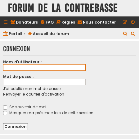
FORUM DE LA CONTREBASSE
Donateurs
FAQ
Règles
Nous contacter
R
R
Portail
Accueil du forum
e
e
Connexion
c
c
h
h
Nom d’utilisateur :
e
e
r
r
Mot de passe :
c
c
J’ai oublié mon mot de passe
h
h
Renvoyer le courriel d’activation
e
e
r
r
Se souvenir de moi
Masquer ma présence lors de cette session