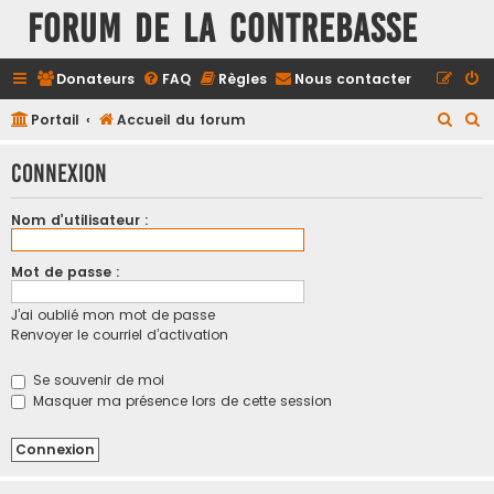
FORUM DE LA CONTREBASSE
Donateurs
FAQ
Règles
Nous contacter
R
R
Portail
Accueil du forum
e
e
Connexion
c
c
h
h
Nom d’utilisateur :
e
e
r
r
Mot de passe :
c
c
J’ai oublié mon mot de passe
h
h
Renvoyer le courriel d’activation
e
e
r
r
Se souvenir de moi
Masquer ma présence lors de cette session