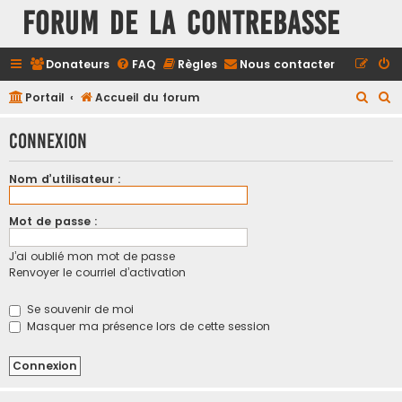
FORUM DE LA CONTREBASSE
Donateurs
FAQ
Règles
Nous contacter
R
R
Portail
Accueil du forum
e
e
Connexion
c
c
h
h
Nom d’utilisateur :
e
e
r
r
Mot de passe :
c
c
J’ai oublié mon mot de passe
h
h
Renvoyer le courriel d’activation
e
e
r
r
Se souvenir de moi
Masquer ma présence lors de cette session