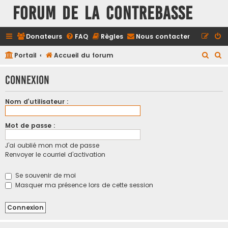
FORUM DE LA CONTREBASSE
Donateurs
FAQ
Règles
Nous contacter
R
R
Portail
Accueil du forum
e
e
Connexion
c
c
h
h
Nom d’utilisateur :
e
e
r
r
Mot de passe :
c
c
J’ai oublié mon mot de passe
h
h
Renvoyer le courriel d’activation
e
e
r
r
Se souvenir de moi
Masquer ma présence lors de cette session