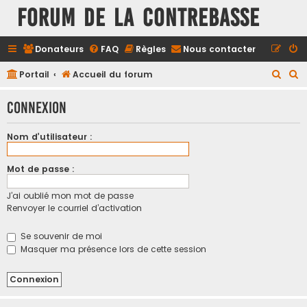
FORUM DE LA CONTREBASSE
Donateurs
FAQ
Règles
Nous contacter
R
R
Portail
Accueil du forum
e
e
Connexion
c
c
h
h
Nom d’utilisateur :
e
e
r
r
Mot de passe :
c
c
J’ai oublié mon mot de passe
h
h
Renvoyer le courriel d’activation
e
e
r
r
Se souvenir de moi
Masquer ma présence lors de cette session