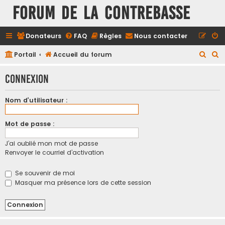
FORUM DE LA CONTREBASSE
Donateurs
FAQ
Règles
Nous contacter
R
R
Portail
Accueil du forum
e
e
Connexion
c
c
h
h
Nom d’utilisateur :
e
e
r
r
Mot de passe :
c
c
J’ai oublié mon mot de passe
h
h
Renvoyer le courriel d’activation
e
e
r
r
Se souvenir de moi
Masquer ma présence lors de cette session