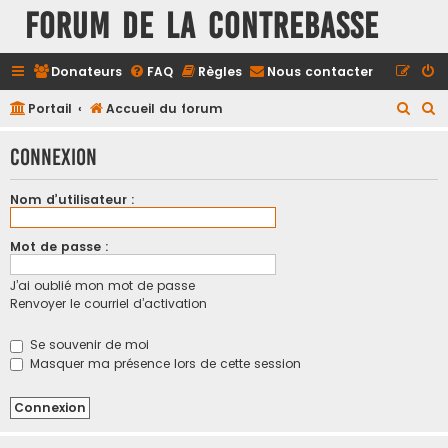
FORUM DE LA CONTREBASSE
Donateurs
FAQ
Règles
Nous contacter
R
R
Portail
Accueil du forum
e
e
Connexion
c
c
h
h
Nom d’utilisateur :
e
e
r
r
Mot de passe :
c
c
J’ai oublié mon mot de passe
h
h
Renvoyer le courriel d’activation
e
e
r
r
Se souvenir de moi
Masquer ma présence lors de cette session