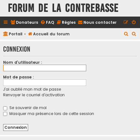
FORUM DE LA CONTREBASSE
Donateurs
FAQ
Règles
Nous contacter
R
R
Portail
Accueil du forum
e
e
Connexion
c
c
h
h
Nom d’utilisateur :
e
e
r
r
Mot de passe :
c
c
J’ai oublié mon mot de passe
h
h
Renvoyer le courriel d’activation
e
e
r
r
Se souvenir de moi
Masquer ma présence lors de cette session