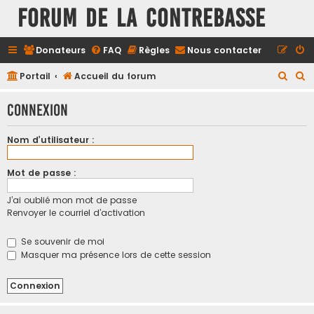
FORUM DE LA CONTREBASSE
Donateurs
FAQ
Règles
Nous contacter
R
R
Portail
Accueil du forum
e
e
Connexion
c
c
h
h
Nom d’utilisateur :
e
e
r
r
Mot de passe :
c
c
J’ai oublié mon mot de passe
h
h
Renvoyer le courriel d’activation
e
e
r
r
Se souvenir de moi
Masquer ma présence lors de cette session