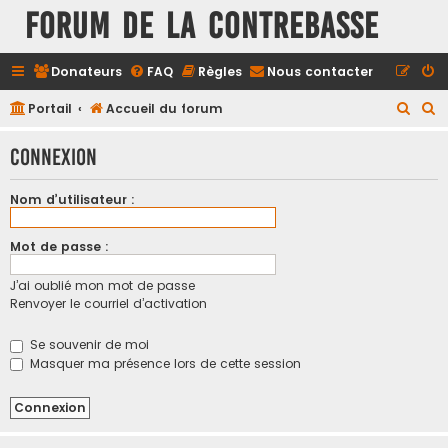
FORUM DE LA CONTREBASSE
Donateurs
FAQ
Règles
Nous contacter
R
R
Portail
Accueil du forum
e
e
Connexion
c
c
h
h
Nom d’utilisateur :
e
e
r
r
Mot de passe :
c
c
J’ai oublié mon mot de passe
h
h
Renvoyer le courriel d’activation
e
e
r
r
Se souvenir de moi
Masquer ma présence lors de cette session