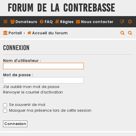
FORUM DE LA CONTREBASSE
Donateurs
FAQ
Règles
Nous contacter
R
R
Portail
Accueil du forum
e
e
Connexion
c
c
h
h
Nom d’utilisateur :
e
e
r
r
Mot de passe :
c
c
J’ai oublié mon mot de passe
h
h
Renvoyer le courriel d’activation
e
e
r
r
Se souvenir de moi
Masquer ma présence lors de cette session