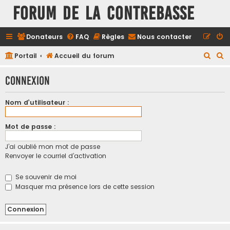
FORUM DE LA CONTREBASSE
Donateurs
FAQ
Règles
Nous contacter
R
R
Portail
Accueil du forum
e
e
Connexion
c
c
h
h
Nom d’utilisateur :
e
e
r
r
Mot de passe :
c
c
J’ai oublié mon mot de passe
h
h
Renvoyer le courriel d’activation
e
e
r
r
Se souvenir de moi
Masquer ma présence lors de cette session