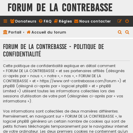
FORUM DE LA CONTREBASSE
Donateurs
FAQ
Règles
Nous contacter
R
R
Portail
Accueil du forum
e
e
FORUM DE LA CONTREBASSE - Politique de
c
c
confidentialité
h
h
e
e
Cette politique de confidentialité explique en détail comment
r
r
« FORUM DE LA CONTREBASSE » et ses partenaires affiliés (désignés
ci-après par « nous », « notre », « nos », « FORUM DE LA
c
c
CONTREBASSE » et « https://www.onf-contrebasse.com/forum ») et
h
h
phpBB (désigné ci-après par « logiciel phpBB » et « phpBB
Limited ») utilisent toutes les informations collectées lors des
e
e
sessions d’utilisation de votre part (désignées ci-après par « vos
informations »).
r
r
Vos informations sont collectées de deux manières différentes.
Premièrement, en naviguant sur « FORUM DE LA CONTREBASSE », le
logiciel phpBB génèrera un certain nombre de cookies qui sont de
petits fichiers téléchargés temporairement par le navigateur internet
de votre ordinateur. Les deux premiers cookies ne contiennent qu’un