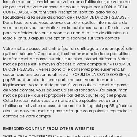
les informations, en-dehors de votre nom d’utilisateur, de votre mot
de passe et de votre adresse de courriel requis par « FORUM DE LA
CONTREBASSE » durant votre inscription, sont obligatoires ou
facultatives, à la seule discrétion de « FORUM DE LA CONTREBASSE ».
Dans tous les cas, vous pouvez contrôler quelles informations de
votre compte vous souhaitez rendre publiques ou non. De plus, vous
pouvez décider de vous abonner ou non à la liste de diffusion du
logiciel phpBB depuis une option disponible sur votre compte.
Votre mot de passe est chiffré (par un chiffrage à sens unique) afin
qu’il soit sécurisé. Cependant, il est recommandé de ne pas utiliser
le même mot de passe sur plusieurs sites internet différents. Votre
mot de passe est le moyen d’accès à votre compte sur « FORUM DE
LA CONTREBASSE », veillez donc à le conservez précieusement. En
aucun cas une personne affiliée à « FORUM DE LA CONTREBASSE », à
phpBB ou à un site de tierce partie ne peut vous demander
légitimement votre mot de passe. Si vous oubliez le mot de passe
de votre compte, vous pouvez utiliser la fonction « J’ai perdu mon
mot de passe » qui est proposée par défaut sur le logiciel phpBB.
Cette fonctionnalité vous demandera de spécifier votre nom
d’utilisateur et votre adresse de courriel et le logiciel phpBB générera
alors un nouveau mot de passe afin que vous puissiez reprendre le
contrôle de votre compte.
EMBEDDED CONTENT FROM OTHER WEBSITES
“FORUM DE LA CONTREBASSE” may include posts or content that