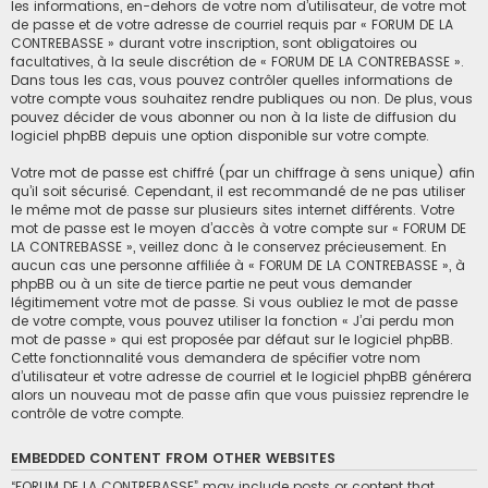
les informations, en-dehors de votre nom d’utilisateur, de votre mot
de passe et de votre adresse de courriel requis par « FORUM DE LA
CONTREBASSE » durant votre inscription, sont obligatoires ou
facultatives, à la seule discrétion de « FORUM DE LA CONTREBASSE ».
Dans tous les cas, vous pouvez contrôler quelles informations de
votre compte vous souhaitez rendre publiques ou non. De plus, vous
pouvez décider de vous abonner ou non à la liste de diffusion du
logiciel phpBB depuis une option disponible sur votre compte.
Votre mot de passe est chiffré (par un chiffrage à sens unique) afin
qu’il soit sécurisé. Cependant, il est recommandé de ne pas utiliser
le même mot de passe sur plusieurs sites internet différents. Votre
mot de passe est le moyen d’accès à votre compte sur « FORUM DE
LA CONTREBASSE », veillez donc à le conservez précieusement. En
aucun cas une personne affiliée à « FORUM DE LA CONTREBASSE », à
phpBB ou à un site de tierce partie ne peut vous demander
légitimement votre mot de passe. Si vous oubliez le mot de passe
de votre compte, vous pouvez utiliser la fonction « J’ai perdu mon
mot de passe » qui est proposée par défaut sur le logiciel phpBB.
Cette fonctionnalité vous demandera de spécifier votre nom
d’utilisateur et votre adresse de courriel et le logiciel phpBB générera
alors un nouveau mot de passe afin que vous puissiez reprendre le
contrôle de votre compte.
EMBEDDED CONTENT FROM OTHER WEBSITES
“FORUM DE LA CONTREBASSE” may include posts or content that