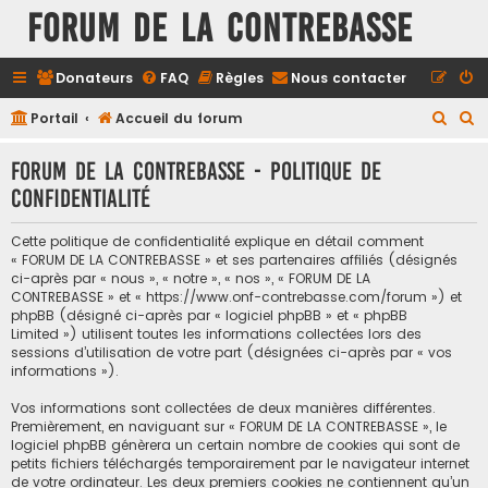
FORUM DE LA CONTREBASSE
Donateurs
FAQ
Règles
Nous contacter
R
R
Portail
Accueil du forum
e
e
FORUM DE LA CONTREBASSE - Politique de
c
c
confidentialité
h
h
e
e
Cette politique de confidentialité explique en détail comment
r
r
« FORUM DE LA CONTREBASSE » et ses partenaires affiliés (désignés
ci-après par « nous », « notre », « nos », « FORUM DE LA
c
c
CONTREBASSE » et « https://www.onf-contrebasse.com/forum ») et
h
h
phpBB (désigné ci-après par « logiciel phpBB » et « phpBB
Limited ») utilisent toutes les informations collectées lors des
e
e
sessions d’utilisation de votre part (désignées ci-après par « vos
informations »).
r
r
Vos informations sont collectées de deux manières différentes.
Premièrement, en naviguant sur « FORUM DE LA CONTREBASSE », le
logiciel phpBB génèrera un certain nombre de cookies qui sont de
petits fichiers téléchargés temporairement par le navigateur internet
de votre ordinateur. Les deux premiers cookies ne contiennent qu’un