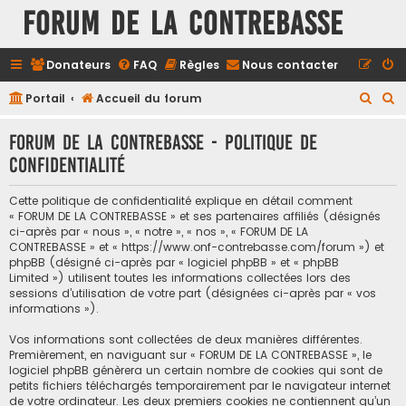
FORUM DE LA CONTREBASSE
Donateurs
FAQ
Règles
Nous contacter
R
R
Portail
Accueil du forum
e
e
FORUM DE LA CONTREBASSE - Politique de
c
c
confidentialité
h
h
e
e
Cette politique de confidentialité explique en détail comment
r
r
« FORUM DE LA CONTREBASSE » et ses partenaires affiliés (désignés
ci-après par « nous », « notre », « nos », « FORUM DE LA
c
c
CONTREBASSE » et « https://www.onf-contrebasse.com/forum ») et
h
h
phpBB (désigné ci-après par « logiciel phpBB » et « phpBB
Limited ») utilisent toutes les informations collectées lors des
e
e
sessions d’utilisation de votre part (désignées ci-après par « vos
informations »).
r
r
Vos informations sont collectées de deux manières différentes.
Premièrement, en naviguant sur « FORUM DE LA CONTREBASSE », le
logiciel phpBB génèrera un certain nombre de cookies qui sont de
petits fichiers téléchargés temporairement par le navigateur internet
de votre ordinateur. Les deux premiers cookies ne contiennent qu’un