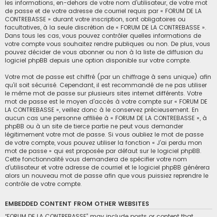
les informations, en-dehors de votre nom d’utilisateur, de votre mot
de passe et de votre adresse de courriel requis par « FORUM DE LA
CONTREBASSE » durant votre inscription, sont obligatoires ou
facultatives, à la seule discrétion de « FORUM DE LA CONTREBASSE ».
Dans tous les cas, vous pouvez contrôler quelles informations de
votre compte vous souhaitez rendre publiques ou non. De plus, vous
pouvez décider de vous abonner ou non à la liste de diffusion du
logiciel phpBB depuis une option disponible sur votre compte.
Votre mot de passe est chiffré (par un chiffrage à sens unique) afin
qu’il soit sécurisé. Cependant, il est recommandé de ne pas utiliser
le même mot de passe sur plusieurs sites internet différents. Votre
mot de passe est le moyen d’accès à votre compte sur « FORUM DE
LA CONTREBASSE », veillez donc à le conservez précieusement. En
aucun cas une personne affiliée à « FORUM DE LA CONTREBASSE », à
phpBB ou à un site de tierce partie ne peut vous demander
légitimement votre mot de passe. Si vous oubliez le mot de passe
de votre compte, vous pouvez utiliser la fonction « J’ai perdu mon
mot de passe » qui est proposée par défaut sur le logiciel phpBB.
Cette fonctionnalité vous demandera de spécifier votre nom
d’utilisateur et votre adresse de courriel et le logiciel phpBB générera
alors un nouveau mot de passe afin que vous puissiez reprendre le
contrôle de votre compte.
EMBEDDED CONTENT FROM OTHER WEBSITES
“FORUM DE LA CONTREBASSE” may include posts or content that