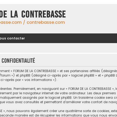
DE LA CONTREBASSE
basse.com / contrebasse.com
ous contacter
 confidentialité
omment « FORUM DE LA CONTREBASSE » et ses partenaires affiliés (désignés 
um ») et phpBB (désigné ci-après par « logiciel phpBB » et « phpBB Limi
 ci-après par « vos informations »).
férentes. Premièrement, en naviguant sur « FORUM DE LA CONTREBASSE », 
rement par le navigateur internet de votre ordinateur. Les deux premiers c
tiquement assignés par le logiciel phpBB. Un troisième cookie sera cré
que vous avez consultés et permettant d’améliorer votre confort de naviga
E », nous pouvons également créer une quatrième sorte de cookies, ext
 seconde manière est de récupérer les informations que vous nous envo