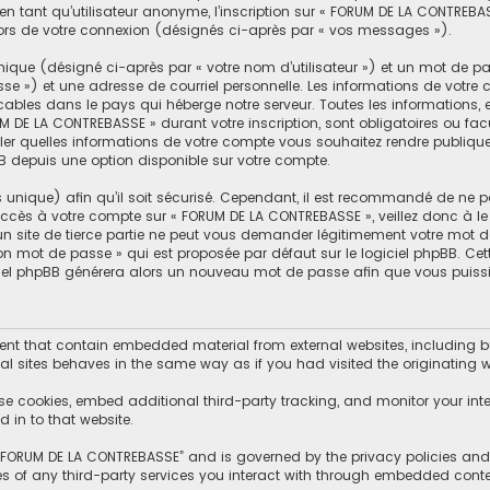
n tant qu’utilisateur anonyme, l’inscription sur « FORUM DE LA CONTREBA
lors de votre connexion (désignés ci-après par « vos messages »).
ique (désigné ci-après par « votre nom d’utilisateur ») et un mot de 
se ») et une adresse de courriel personnelle. Les informations de votr
cables dans le pays qui héberge notre serveur. Toutes les informations, 
M DE LA CONTREBASSE » durant votre inscription, sont obligatoires ou facu
er quelles informations de votre compte vous souhaitez rendre publiqu
BB depuis une option disponible sur votre compte.
s unique) afin qu’il soit sécurisé. Cependant, il est recommandé de ne p
d’accès à votre compte sur « FORUM DE LA CONTREBASSE », veillez donc à
un site de tierce partie ne peut vous demander légitimement votre mot d
mon mot de passe » qui est proposée par défaut sur le logiciel phpBB. Ce
giciel phpBB générera alors un nouveau mot de passe afin que vous puissi
t that contain embedded material from external websites, including but
l sites behaves in the same way as if you had visited the originating we
se cookies, embed additional third-party tracking, and monitor your int
 in to that website.
f “FORUM DE LA CONTREBASSE” and is governed by the privacy policies and t
es of any third-party services you interact with through embedded conte