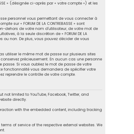
SSE » (désignée ci-après par « votre compte ») et les
passe personnel vous permettant de vous connecter à
e compte sur « FORUM DE LA CONTREBASSE » sont
en-dehors de votre nom d’utilisateur, de votre mot de
ltatives, à la seule discrétion de « FORUM DE LA
es ou non. De plus, vous pouvez décider de vous
as utiliser le même mot de passe sur plusieurs sites
 le conservez précieusement. En aucun cas une personne
e passe. Si vous oubliez le mot de passe de votre
tte fonctionnalité vous demandera de spécifier votre
ez reprendre le contrôle de votre compte.
 not limited to YouTube, Facebook, Twitter, and
bsite directly.
eraction with the embedded content, including tracking
erms of service of the respective external websites. We
nt.