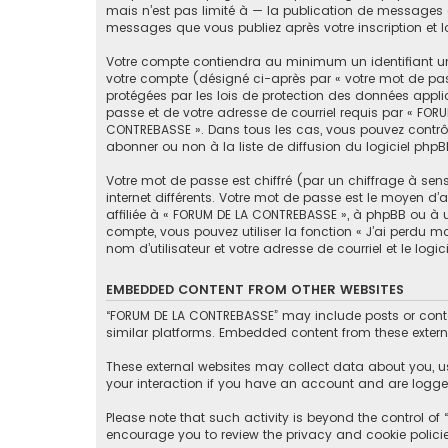
mais n’est pas limité à — la publication de messages e
messages que vous publiez après votre inscription et 
Votre compte contiendra au minimum un identifiant un
votre compte (désigné ci-après par « votre mot de pas
protégées par les lois de protection des données appli
passe et de votre adresse de courriel requis par « FORU
CONTREBASSE ». Dans tous les cas, vous pouvez contrôl
abonner ou non à la liste de diffusion du logiciel php
Votre mot de passe est chiffré (par un chiffrage à sen
internet différents. Votre mot de passe est le moyen 
affiliée à « FORUM DE LA CONTREBASSE », à phpBB ou à 
compte, vous pouvez utiliser la fonction « J’ai perdu 
nom d’utilisateur et votre adresse de courriel et le lo
EMBEDDED CONTENT FROM OTHER WEBSITES
“FORUM DE LA CONTREBASSE” may include posts or conten
similar platforms. Embedded content from these externa
These external websites may collect data about you, u
your interaction if you have an account and are logged
Please note that such activity is beyond the control o
encourage you to review the privacy and cookie polici