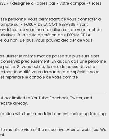
SSE » (désignée ci-après par « votre compte ») et les
passe personnel vous permettant de vous connecter à
e compte sur « FORUM DE LA CONTREBASSE » sont
en-dehors de votre nom d’utilisateur, de votre mot de
ltatives, à la seule discrétion de « FORUM DE LA
es ou non. De plus, vous pouvez décider de vous
as utiliser le même mot de passe sur plusieurs sites
 le conservez précieusement. En aucun cas une personne
e passe. Si vous oubliez le mot de passe de votre
tte fonctionnalité vous demandera de spécifier votre
ez reprendre le contrôle de votre compte.
 not limited to YouTube, Facebook, Twitter, and
bsite directly.
eraction with the embedded content, including tracking
erms of service of the respective external websites. We
nt.