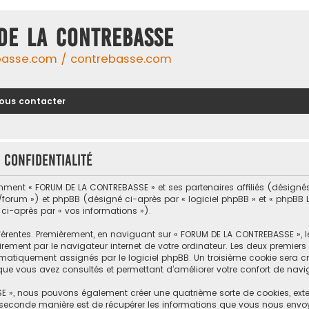
DE LA CONTREBASSE
basse.com / contrebasse.com
ous contacter
 confidentialité
omment « FORUM DE LA CONTREBASSE » et ses partenaires affiliés (désignés 
um ») et phpBB (désigné ci-après par « logiciel phpBB » et « phpBB Limi
 ci-après par « vos informations »).
férentes. Premièrement, en naviguant sur « FORUM DE LA CONTREBASSE », 
rement par le navigateur internet de votre ordinateur. Les deux premiers c
tiquement assignés par le logiciel phpBB. Un troisième cookie sera cré
que vous avez consultés et permettant d’améliorer votre confort de naviga
E », nous pouvons également créer une quatrième sorte de cookies, ext
 seconde manière est de récupérer les informations que vous nous envo