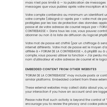
mais n’est pas limité à — la publication de messages e
messages que vous publiez après votre inscription et 
Votre compte contiendra au minimum un identifiant un
votre compte (désigné ci-après par « votre mot de pas
protégées par les lois de protection des données appli
passe et de votre adresse de courriel requis par « FORU
CONTREBASSE ». Dans tous les cas, vous pouvez contrôl
abonner ou non à la liste de diffusion du logiciel php
Votre mot de passe est chiffré (par un chiffrage à sen
internet différents. Votre mot de passe est le moyen 
affiliée à « FORUM DE LA CONTREBASSE », à phpBB ou à 
compte, vous pouvez utiliser la fonction « J’ai perdu 
nom d’utilisateur et votre adresse de courriel et le lo
EMBEDDED CONTENT FROM OTHER WEBSITES
“FORUM DE LA CONTREBASSE” may include posts or conten
similar platforms. Embedded content from these externa
These external websites may collect data about you, u
your interaction if you have an account and are logged
Please note that such activity is beyond the control o
encourage you to review the privacy and cookie polici