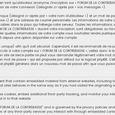
n tant qu’utilisateur anonyme, l’inscription sur « FORUM DE LA CONTREBA
lors de votre connexion (désignés ci-après par « vos messages »).
ique (désigné ci-après par « votre nom d’utilisateur ») et un mot de 
se ») et une adresse de courriel personnelle. Les informations de votr
cables dans le pays qui héberge notre serveur. Toutes les informations, 
M DE LA CONTREBASSE » durant votre inscription, sont obligatoires ou facu
er quelles informations de votre compte vous souhaitez rendre publiqu
BB depuis une option disponible sur votre compte.
s unique) afin qu’il soit sécurisé. Cependant, il est recommandé de ne p
d’accès à votre compte sur « FORUM DE LA CONTREBASSE », veillez donc à
un site de tierce partie ne peut vous demander légitimement votre mot d
mon mot de passe » qui est proposée par défaut sur le logiciel phpBB. Ce
giciel phpBB générera alors un nouveau mot de passe afin que vous puissi
t that contain embedded material from external websites, including but
l sites behaves in the same way as if you had visited the originating we
se cookies, embed additional third-party tracking, and monitor your int
 in to that website.
f “FORUM DE LA CONTREBASSE” and is governed by the privacy policies and t
es of any third-party services you interact with through embedded conte