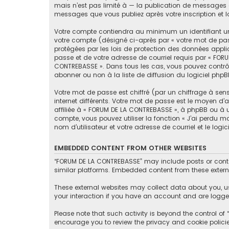
mais n’est pas limité à — la publication de messages e
messages que vous publiez après votre inscription et 
Votre compte contiendra au minimum un identifiant un
votre compte (désigné ci-après par « votre mot de pas
protégées par les lois de protection des données appli
passe et de votre adresse de courriel requis par « FORU
CONTREBASSE ». Dans tous les cas, vous pouvez contrôl
abonner ou non à la liste de diffusion du logiciel php
Votre mot de passe est chiffré (par un chiffrage à sen
internet différents. Votre mot de passe est le moyen 
affiliée à « FORUM DE LA CONTREBASSE », à phpBB ou à 
compte, vous pouvez utiliser la fonction « J’ai perdu 
nom d’utilisateur et votre adresse de courriel et le lo
EMBEDDED CONTENT FROM OTHER WEBSITES
“FORUM DE LA CONTREBASSE” may include posts or conten
similar platforms. Embedded content from these externa
These external websites may collect data about you, u
your interaction if you have an account and are logged
Please note that such activity is beyond the control o
encourage you to review the privacy and cookie polici