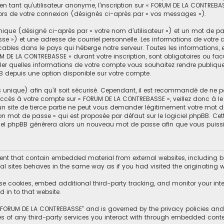
n tant qu’utilisateur anonyme, l’inscription sur « FORUM DE LA CONTREBA
lors de votre connexion (désignés ci-après par « vos messages »).
ique (désigné ci-après par « votre nom d’utilisateur ») et un mot de 
se ») et une adresse de courriel personnelle. Les informations de votr
cables dans le pays qui héberge notre serveur. Toutes les informations, 
M DE LA CONTREBASSE » durant votre inscription, sont obligatoires ou facu
er quelles informations de votre compte vous souhaitez rendre publiqu
BB depuis une option disponible sur votre compte.
s unique) afin qu’il soit sécurisé. Cependant, il est recommandé de ne p
d’accès à votre compte sur « FORUM DE LA CONTREBASSE », veillez donc à
un site de tierce partie ne peut vous demander légitimement votre mot d
mon mot de passe » qui est proposée par défaut sur le logiciel phpBB. Ce
giciel phpBB générera alors un nouveau mot de passe afin que vous puissi
t that contain embedded material from external websites, including but
l sites behaves in the same way as if you had visited the originating we
se cookies, embed additional third-party tracking, and monitor your int
 in to that website.
f “FORUM DE LA CONTREBASSE” and is governed by the privacy policies and t
es of any third-party services you interact with through embedded conte