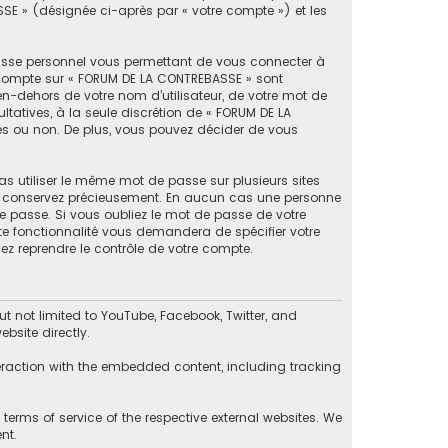
SSE » (désignée ci-après par « votre compte ») et les
passe personnel vous permettant de vous connecter à
e compte sur « FORUM DE LA CONTREBASSE » sont
en-dehors de votre nom d’utilisateur, de votre mot de
ltatives, à la seule discrétion de « FORUM DE LA
es ou non. De plus, vous pouvez décider de vous
as utiliser le même mot de passe sur plusieurs sites
 le conservez précieusement. En aucun cas une personne
e passe. Si vous oubliez le mot de passe de votre
tte fonctionnalité vous demandera de spécifier votre
ez reprendre le contrôle de votre compte.
 not limited to YouTube, Facebook, Twitter, and
bsite directly.
eraction with the embedded content, including tracking
erms of service of the respective external websites. We
nt.