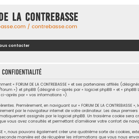
DE LA CONTREBASSE
basse.com / contrebasse.com
ous contacter
 confidentialité
omment « FORUM DE LA CONTREBASSE » et ses partenaires affiliés (désignés 
um ») et phpBB (désigné ci-après par « logiciel phpBB » et « phpBB Limi
 ci-après par « vos informations »).
férentes. Premièrement, en naviguant sur « FORUM DE LA CONTREBASSE », 
rement par le navigateur internet de votre ordinateur. Les deux premiers c
tiquement assignés par le logiciel phpBB. Un troisième cookie sera cré
que vous avez consultés et permettant d’améliorer votre confort de naviga
E », nous pouvons également créer une quatrième sorte de cookies, ext
 seconde manière est de récupérer les informations que vous nous envo