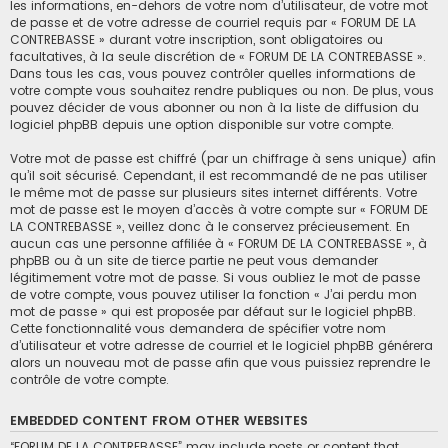
les informations, en-dehors de votre nom d’utilisateur, de votre mot
de passe et de votre adresse de courriel requis par « FORUM DE LA
CONTREBASSE » durant votre inscription, sont obligatoires ou
facultatives, à la seule discrétion de « FORUM DE LA CONTREBASSE ».
Dans tous les cas, vous pouvez contrôler quelles informations de
votre compte vous souhaitez rendre publiques ou non. De plus, vous
pouvez décider de vous abonner ou non à la liste de diffusion du
logiciel phpBB depuis une option disponible sur votre compte.
Votre mot de passe est chiffré (par un chiffrage à sens unique) afin
qu’il soit sécurisé. Cependant, il est recommandé de ne pas utiliser
le même mot de passe sur plusieurs sites internet différents. Votre
mot de passe est le moyen d’accès à votre compte sur « FORUM DE
LA CONTREBASSE », veillez donc à le conservez précieusement. En
aucun cas une personne affiliée à « FORUM DE LA CONTREBASSE », à
phpBB ou à un site de tierce partie ne peut vous demander
légitimement votre mot de passe. Si vous oubliez le mot de passe
de votre compte, vous pouvez utiliser la fonction « J’ai perdu mon
mot de passe » qui est proposée par défaut sur le logiciel phpBB.
Cette fonctionnalité vous demandera de spécifier votre nom
d’utilisateur et votre adresse de courriel et le logiciel phpBB générera
alors un nouveau mot de passe afin que vous puissiez reprendre le
contrôle de votre compte.
EMBEDDED CONTENT FROM OTHER WEBSITES
“FORUM DE LA CONTREBASSE” may include posts or content that