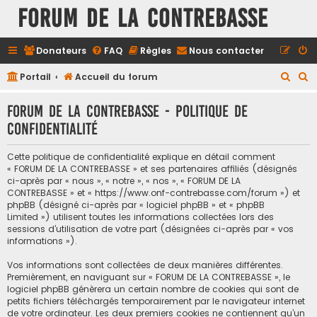
FORUM DE LA CONTREBASSE
Donateurs
FAQ
Règles
Nous contacter
R
R
Portail
Accueil du forum
e
e
FORUM DE LA CONTREBASSE - Politique de
c
c
confidentialité
h
h
e
e
Cette politique de confidentialité explique en détail comment
r
r
« FORUM DE LA CONTREBASSE » et ses partenaires affiliés (désignés
ci-après par « nous », « notre », « nos », « FORUM DE LA
c
c
CONTREBASSE » et « https://www.onf-contrebasse.com/forum ») et
h
h
phpBB (désigné ci-après par « logiciel phpBB » et « phpBB
Limited ») utilisent toutes les informations collectées lors des
e
e
sessions d’utilisation de votre part (désignées ci-après par « vos
informations »).
r
r
Vos informations sont collectées de deux manières différentes.
Premièrement, en naviguant sur « FORUM DE LA CONTREBASSE », le
logiciel phpBB génèrera un certain nombre de cookies qui sont de
petits fichiers téléchargés temporairement par le navigateur internet
de votre ordinateur. Les deux premiers cookies ne contiennent qu’un