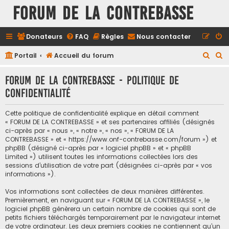
FORUM DE LA CONTREBASSE
Donateurs
FAQ
Règles
Nous contacter
R
R
Portail
Accueil du forum
e
e
FORUM DE LA CONTREBASSE - Politique de
c
c
confidentialité
h
h
e
e
Cette politique de confidentialité explique en détail comment
r
r
« FORUM DE LA CONTREBASSE » et ses partenaires affiliés (désignés
ci-après par « nous », « notre », « nos », « FORUM DE LA
c
c
CONTREBASSE » et « https://www.onf-contrebasse.com/forum ») et
h
h
phpBB (désigné ci-après par « logiciel phpBB » et « phpBB
Limited ») utilisent toutes les informations collectées lors des
e
e
sessions d’utilisation de votre part (désignées ci-après par « vos
informations »).
r
r
Vos informations sont collectées de deux manières différentes.
Premièrement, en naviguant sur « FORUM DE LA CONTREBASSE », le
logiciel phpBB génèrera un certain nombre de cookies qui sont de
petits fichiers téléchargés temporairement par le navigateur internet
de votre ordinateur. Les deux premiers cookies ne contiennent qu’un