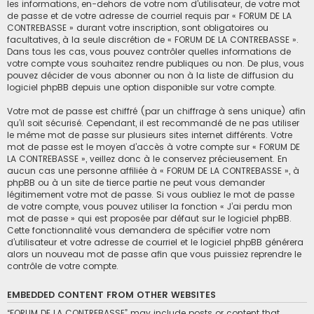
les informations, en-dehors de votre nom d’utilisateur, de votre mot
de passe et de votre adresse de courriel requis par « FORUM DE LA
CONTREBASSE » durant votre inscription, sont obligatoires ou
facultatives, à la seule discrétion de « FORUM DE LA CONTREBASSE ».
Dans tous les cas, vous pouvez contrôler quelles informations de
votre compte vous souhaitez rendre publiques ou non. De plus, vous
pouvez décider de vous abonner ou non à la liste de diffusion du
logiciel phpBB depuis une option disponible sur votre compte.
Votre mot de passe est chiffré (par un chiffrage à sens unique) afin
qu’il soit sécurisé. Cependant, il est recommandé de ne pas utiliser
le même mot de passe sur plusieurs sites internet différents. Votre
mot de passe est le moyen d’accès à votre compte sur « FORUM DE
LA CONTREBASSE », veillez donc à le conservez précieusement. En
aucun cas une personne affiliée à « FORUM DE LA CONTREBASSE », à
phpBB ou à un site de tierce partie ne peut vous demander
légitimement votre mot de passe. Si vous oubliez le mot de passe
de votre compte, vous pouvez utiliser la fonction « J’ai perdu mon
mot de passe » qui est proposée par défaut sur le logiciel phpBB.
Cette fonctionnalité vous demandera de spécifier votre nom
d’utilisateur et votre adresse de courriel et le logiciel phpBB générera
alors un nouveau mot de passe afin que vous puissiez reprendre le
contrôle de votre compte.
EMBEDDED CONTENT FROM OTHER WEBSITES
“FORUM DE LA CONTREBASSE” may include posts or content that