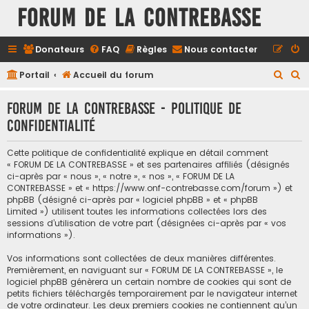
FORUM DE LA CONTREBASSE
Donateurs
FAQ
Règles
Nous contacter
R
R
Portail
Accueil du forum
e
e
FORUM DE LA CONTREBASSE - Politique de
c
c
confidentialité
h
h
e
e
Cette politique de confidentialité explique en détail comment
r
r
« FORUM DE LA CONTREBASSE » et ses partenaires affiliés (désignés
ci-après par « nous », « notre », « nos », « FORUM DE LA
c
c
CONTREBASSE » et « https://www.onf-contrebasse.com/forum ») et
h
h
phpBB (désigné ci-après par « logiciel phpBB » et « phpBB
Limited ») utilisent toutes les informations collectées lors des
e
e
sessions d’utilisation de votre part (désignées ci-après par « vos
informations »).
r
r
Vos informations sont collectées de deux manières différentes.
Premièrement, en naviguant sur « FORUM DE LA CONTREBASSE », le
logiciel phpBB génèrera un certain nombre de cookies qui sont de
petits fichiers téléchargés temporairement par le navigateur internet
de votre ordinateur. Les deux premiers cookies ne contiennent qu’un