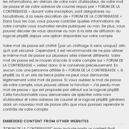
les informations, en-dehors de votre nom d’utilisateur, de votre mot
de passe et de votre adresse de courriel requis par « FORUM DE LA
CONTREBASSE » durant votre inscription, sont obligatoires ou
facultatives, à la seule discrétion de « FORUM DE LA CONTREBASSE ».
Dans tous les cas, vous pouvez contrôler quelles informations de
votre compte vous souhaitez rendre publiques ou non. De plus, vous
pouvez décider de vous abonner ou non à la liste de diffusion du
logiciel phpBB depuis une option disponible sur votre compte.
Votre mot de passe est chiffré (par un chiffrage à sens unique) afin
qu’il soit sécurisé. Cependant, il est recommandé de ne pas utiliser
le même mot de passe sur plusieurs sites internet différents. Votre
mot de passe est le moyen d’accès à votre compte sur « FORUM DE
LA CONTREBASSE », veillez donc à le conservez précieusement. En
aucun cas une personne affiliée à « FORUM DE LA CONTREBASSE », à
phpBB ou à un site de tierce partie ne peut vous demander
légitimement votre mot de passe. Si vous oubliez le mot de passe
de votre compte, vous pouvez utiliser la fonction « J’ai perdu mon
mot de passe » qui est proposée par défaut sur le logiciel phpBB.
Cette fonctionnalité vous demandera de spécifier votre nom
d’utilisateur et votre adresse de courriel et le logiciel phpBB générera
alors un nouveau mot de passe afin que vous puissiez reprendre le
contrôle de votre compte.
EMBEDDED CONTENT FROM OTHER WEBSITES
“FORUM DE LA CONTREBASSE” may include posts or content that