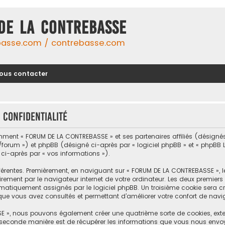
DE LA CONTREBASSE
basse.com / contrebasse.com
ous contacter
 confidentialité
omment « FORUM DE LA CONTREBASSE » et ses partenaires affiliés (désignés 
um ») et phpBB (désigné ci-après par « logiciel phpBB » et « phpBB Limi
 ci-après par « vos informations »).
férentes. Premièrement, en naviguant sur « FORUM DE LA CONTREBASSE », 
rement par le navigateur internet de votre ordinateur. Les deux premiers c
tiquement assignés par le logiciel phpBB. Un troisième cookie sera cré
que vous avez consultés et permettant d’améliorer votre confort de naviga
E », nous pouvons également créer une quatrième sorte de cookies, ext
 seconde manière est de récupérer les informations que vous nous envo