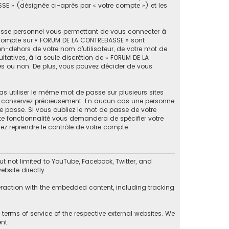
SSE » (désignée ci-après par « votre compte ») et les
passe personnel vous permettant de vous connecter à
e compte sur « FORUM DE LA CONTREBASSE » sont
en-dehors de votre nom d’utilisateur, de votre mot de
ltatives, à la seule discrétion de « FORUM DE LA
es ou non. De plus, vous pouvez décider de vous
as utiliser le même mot de passe sur plusieurs sites
 le conservez précieusement. En aucun cas une personne
e passe. Si vous oubliez le mot de passe de votre
tte fonctionnalité vous demandera de spécifier votre
ez reprendre le contrôle de votre compte.
 not limited to YouTube, Facebook, Twitter, and
bsite directly.
eraction with the embedded content, including tracking
erms of service of the respective external websites. We
nt.