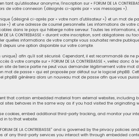
n tant qu’utilisateur anonyme, l’inscription sur « FORUM DE LA CONTREBA
lors de votre connexion (désignés ci-après par « vos messages »).
ique (désigné ci-après par « votre nom d’utilisateur ») et un mot de 
se ») et une adresse de courriel personnelle. Les informations de votr
cables dans le pays qui héberge notre serveur. Toutes les informations, 
M DE LA CONTREBASSE » durant votre inscription, sont obligatoires ou facu
er quelles informations de votre compte vous souhaitez rendre publiqu
BB depuis une option disponible sur votre compte.
s unique) afin qu’il soit sécurisé. Cependant, il est recommandé de ne p
d’accès à votre compte sur « FORUM DE LA CONTREBASSE », veillez donc à
un site de tierce partie ne peut vous demander légitimement votre mot d
mon mot de passe » qui est proposée par défaut sur le logiciel phpBB. Ce
giciel phpBB générera alors un nouveau mot de passe afin que vous puissi
t that contain embedded material from external websites, including but
l sites behaves in the same way as if you had visited the originating we
se cookies, embed additional third-party tracking, and monitor your int
 in to that website.
f “FORUM DE LA CONTREBASSE” and is governed by the privacy policies and t
es of any third-party services you interact with through embedded conte