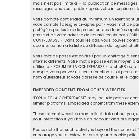
mais n’est pas limité à — la publication de messages e
messages que vous publiez après votre inscription et 
Votre compte contiendra au minimum un identifiant un
votre compte (désigné ci-après par « votre mot de pas
protégées par les lois de protection des données appli
passe et de votre adresse de courriel requis par « FORU
CONTREBASSE ». Dans tous les cas, vous pouvez contrôl
abonner ou non à la liste de diffusion du logiciel php
Votre mot de passe est chiffré (par un chiffrage à sen
internet différents. Votre mot de passe est le moyen 
affiliée à « FORUM DE LA CONTREBASSE », à phpBB ou à 
compte, vous pouvez utiliser la fonction « J’ai perdu 
nom d’utilisateur et votre adresse de courriel et le lo
EMBEDDED CONTENT FROM OTHER WEBSITES
“FORUM DE LA CONTREBASSE” may include posts or conten
similar platforms. Embedded content from these externa
These external websites may collect data about you, u
your interaction if you have an account and are logged
Please note that such activity is beyond the control o
encourage you to review the privacy and cookie polici